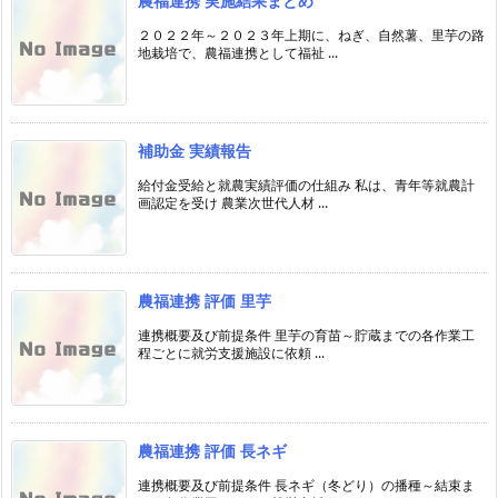
農福連携 実施結果まとめ
２０２２年～２０２３年上期に、ねぎ、自然薯、里芋の路
地栽培で、農福連携として福祉 ...
補助金 実績報告
給付金受給と就農実績評価の仕組み 私は、青年等就農計
画認定を受け 農業次世代人材 ...
農福連携 評価 里芋
連携概要及び前提条件 里芋の育苗～貯蔵までの各作業工
程ごとに就労支援施設に依頼 ...
農福連携 評価 長ネギ
連携概要及び前提条件 長ネギ（冬どり）の播種～結束ま