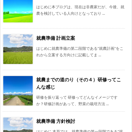
はじめに本ブログは、現在は非農家だが、今後、就
農を検討している人向けとなっており ...
就農準備 計画立案
はじめに就農準備の第二段階である"就農計画"をこ
れから立案する方向けに記載してま ...
就農までの道のり（その４）研修ってこ
んな感じ
研修を振り返って 研修ってどんなイメージです
か？研修計画があって、野菜の栽培方法 ...
就農準備 方針検討
はじめに 本頁では、就農準備の第一段階である"就