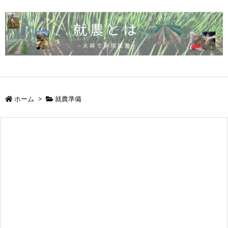
ホーム
>
就農準備